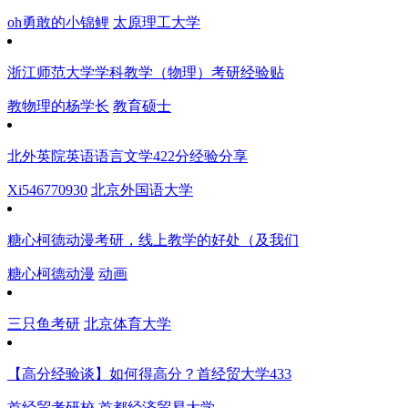
oh勇敢的小锦鲤
太原理工大学
浙江师范大学学科教学（物理）考研经验贴
教物理的杨学长
教育硕士
北外英院英语语言文学422分经验分享
Xi546770930
北京外国语大学
糖心柯德动漫考研，线上教学的好处（及我们
糖心柯德动漫
动画
三只鱼考研
北京体育大学
【高分经验谈】如何得高分？首经贸大学433
首经贸考研校
首都经济贸易大学