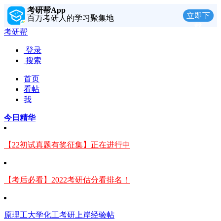
考研帮App
立即下
百万考研人的学习聚集地
载
考研帮
登录
搜索
首页
看帖
我
今日精华
【22初试真题有奖征集】正在进行中
【考后必看】2022考研估分看排名！
原理工大学化工考研上岸经验帖